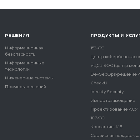
РЕШЕНИЯ
ПРОДУКТЫ И УСЛУ
Информационная
152-ФЗ
безопасность
Центр кибербезопасн
Информационные
УЦСБ SOC (центр мони
технологии
DevSecOps-решение A
Инженерные системы
CheckU
Примеры решений
Identity Security
Импортозамещение
Проектирование АСУ
187-ФЗ
Консалтинг ИБ
Сервисная поддержка