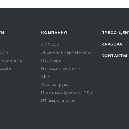
ГИ
КОМПАНИЯ
ПРЕСС-ЦЕН
Об УЦСБ
КАРЬЕРА
ости
Лицензии и сертификаты
КОНТАКТЫ
торинга ИБ)
Партнеры
psafe
Награды и рейтинги
СМК
Охрана труда
Политика обработки ПДн
ИТ-аккредитация