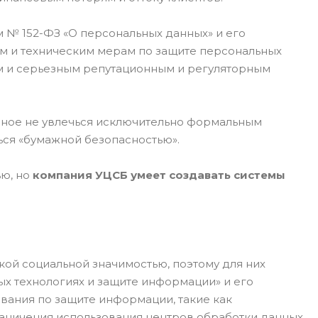
 № 152-ФЗ «О персональных данных» и его
м и техническим мерам по защите персональных
м и серьезным репутационным и регуляторным
вное не увлечься исключительно формальным
ся «бумажной безопасностью».
ью, но
компания УЦСБ умеет создавать системы
ой социальной значимостью, поэтому для них
 технологиях и защите информации» и его
вания по защите информации, такие как
раничения использования центров обработки данных