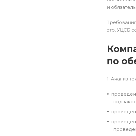
и обязател
Требования
это, УЦСБ 
Компа
по об
1. Анализ 
проведен
подзакон
проведен
проведен
проведен