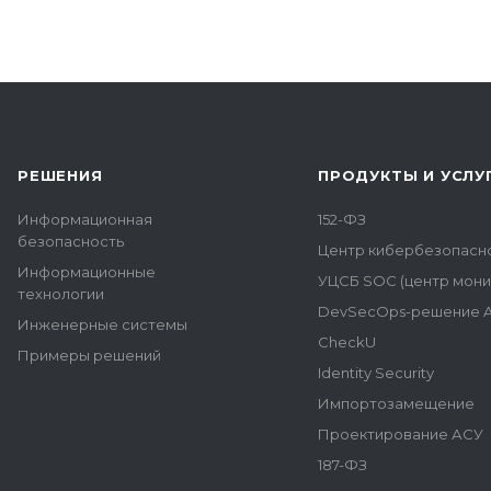
РЕШЕНИЯ
ПРОДУКТЫ И УСЛУ
Информационная
152-ФЗ
безопасность
Центр кибербезопасн
Информационные
УЦСБ SOC (центр мони
технологии
DevSecOps-решение A
Инженерные системы
CheckU
Примеры решений
Identity Security
Импортозамещение
Проектирование АСУ
187-ФЗ