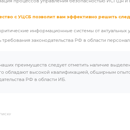
изация процессов управления безопасностью ИСПДн и
ество с УЦСБ позволит вам эффективно решить сле
критические информационные системы от актуальных у
 требования законодательства РФ в области персона
наших преимуществ следует отметить наличие выделен
го обладают высокой квалификацией, обширным опыто
дательства РФ в области ИБ.
СПИСКУ