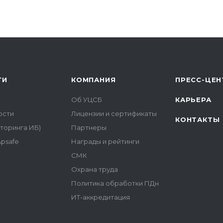
ГИ
КОМПАНИЯ
ПРЕСС-ЦЕН
Об УЦСБ
КАРЬЕРА
ости
Лицензии и сертификаты
КОНТАКТЫ
торинга ИБ)
Партнеры
psafe
Награды и рейтинги
СМК
Охрана труда
Политика обработки ПДн
ИТ-аккредитация