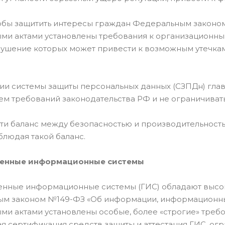
тобы защитить интересы граждан Федеральным законом
ми актами установлены требования к организационны
рушение которых может привести к возможным утечка
ии системы защиты персональных данных (СЗПДн) гла
м требований законодательства РФ и не ограничивать
ти баланс между безопасностью и производительност
облюдая такой баланс.
венные информационные системы
енные информационные системы (ГИС) обладают высок
м законом №149-ФЗ «Об информации, информационных
ми актами установлены особые, более «строгие» требо
ая сертификация средств защиты и аттестация ГИС, ог