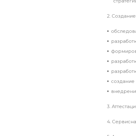
стратеги
2. Создание
обследов
разработк
формирова
разработк
разработк
создание
внедрение
3. Аттеста
4. Сервисн