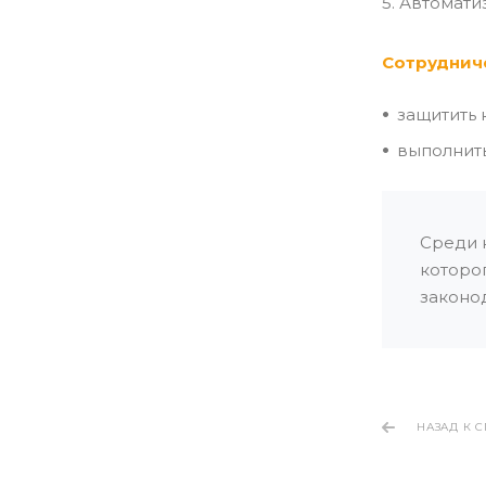
5. Автомат
Сотруднич
защитить 
выполнить
Среди 
которо
законо
НАЗАД К 