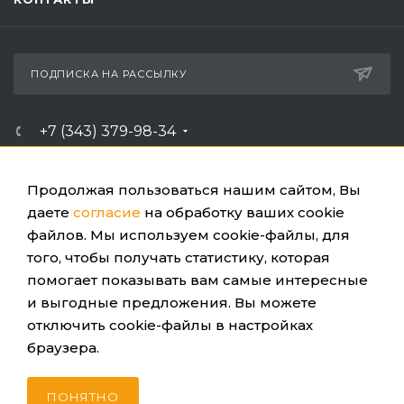
ПОДПИСКА НА РАССЫЛКУ
+7 (343) 379-98-34
ЗАКАЗАТЬ ЗВОНОК
info@ussc.ru
Продолжая пользоваться нашим сайтом, Вы
даете
согласие
на обработку ваших cookie
файлов. Мы используем cookie-файлы, для
Россия, 620100, г. Екатеринбург, ул. Ткачей, 6
того, чтобы получать статистику, которая
помогает показывать вам самые интересные
и выгодные предложения. Вы можете
отключить cookie-файлы в настройках
браузера.
ПОЛИТИКА КОНФИДЕНЦИАЛЬНОСТИ
© 2026 ООО «УЦСБ». Все права защищены.
ПОНЯТНО