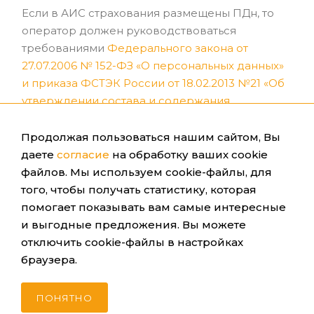
Если в АИС страхования размещены ПДн, то
оператор должен руководствоваться
требованиями
Федерального закона от
27.07.2006 № 152-ФЗ «О персональных данных»
и
пpикaза ФCTЭК Poссии от 18.02.2013 №21 «Об
утверждении состава и содержания
организационных и технических мер по
обеспечению безопасности ПДн при их
Продолжая пользоваться нашим сайтом, Вы
обработке в информационных системах
даете
согласие
на обработку ваших cookie
персональных данных (далее – ИСПДн)»
.
файлов. Мы используем cookie-файлы, для
того, чтобы получать статистику, которая
Оператор АИС страхования должен
помогает показывать вам самые интересные
определить во внутренних документах состав
и выгодные предложения. Вы можете
и порядок применения следующих
отключить cookie-файлы в настройках
организационных и технических мер:
браузера.
защиты информации при управлении
ПОНЯТНО
доступом;