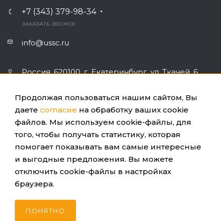
+7 (343) 379-98-34
ЗАКАЗАТЬ ЗВОНОК
info@ussc.ru
Россия, 620100, г. Екатеринбург, ул. Ткачей, 6
Продолжая пользоваться нашим сайтом, Вы
даете
согласие
на обработку ваших cookie
файлов. Мы используем cookie-файлы, для
ПОЛИТИКА КОНФИДЕНЦИАЛЬНОСТИ
того, чтобы получать статистику, которая
помогает показывать вам самые интересные
© 2026 ООО «УЦСБ». Все права защищены.
и выгодные предложения. Вы можете
отключить cookie-файлы в настройках
браузера.
ПОНЯТНО